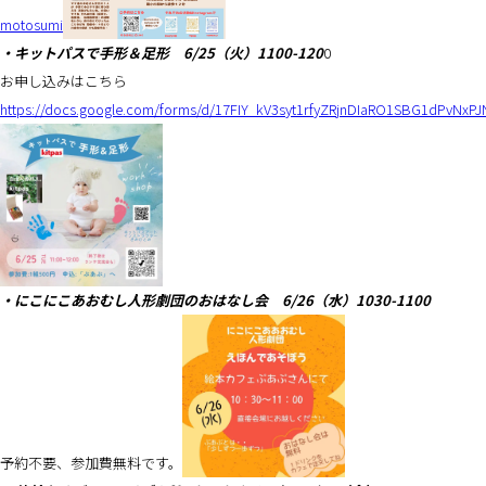
motosumi
・キットパスで手形＆足形 6/25（火）1100-120
0
お申し込みはこちら
https://docs.google.com/forms/d/17FIY_kV3syt1rfyZRjnDIaRO1SBG1dPvNxPJ
・にこにこあおむし人形劇団のおはなし会 6/26（水）1030-1100
予約不要、参加費無料です。