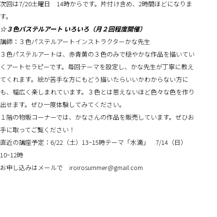
次回は7/20土曜日 14時からです。片付け含め、2時間ほどになりま
す。
☆３色パステルアート いろいろ（月２回程度開催）
講師：３色パステルアートインストラクターかな先生
３色パステルアートは、赤青黄の３色のみで穏やかな作品を描いてい
くアートセラピーです。毎回テーマを設定し、かな先生が丁寧に教え
てくれます。絵が苦手な方にもどう描いたらいいかわからない方に
も、幅広く楽しまれています。３色とは思えないほど色々な色を作り
出せます。ぜひ一度体験してみてください。
１階の物販コーナーでは、かなさんの作品を販売しています。ぜひお
手に取ってご覧ください！
直近の講座予定：6/22（土）13~15時テーマ「水滴」 7/14（日）
10~12時
お申し込みはメールで iroirosummer@gmail.com