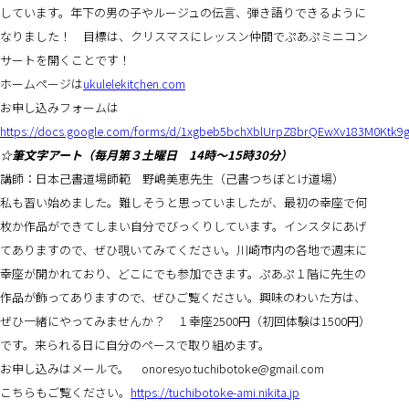
しています。年下の男の子やルージュの伝言、弾き語りできるように
なりました！ 目標は、クリスマスにレッスン仲間でぷあぷミニコン
サートを開くことです！
ホームページは
ukulelekitchen.com
お申し込みフォームは
https://docs.google.com/forms/d/1xgbeb5bchXblUrpZ8brQEwXv183M0Ktk9
☆筆文字アート（毎月第３土曜日 14時〜15時30分）
講師：日本己書道場師範 野嶋美恵先生（己書つちぼとけ道場）
私も習い始めました。難しそうと思っていましたが、最初の幸座で何
枚か作品ができてしまい自分でびっくりしています。インスタにあげ
てありますので、ぜひ覗いてみてください。川崎市内の各地で週末に
幸座が開かれており、どこにでも参加できます。ぷあぷ１階に先生の
作品が飾ってありますので、ぜひご覧ください。興味のわいた方は、
ぜひ一緒にやってみませんか？ １幸座2500円（初回体験は1500円）
です。来られる日に自分のペースで取り組めます。
お申し込みはメールで。 onoresyo.tuchibotoke@gmail.com
こちらもご覧ください。
https://tuchibotoke-ami.nikita.jp