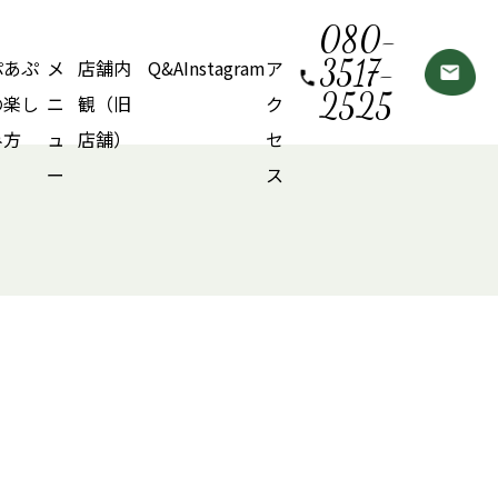
080-
3517-
ぷあぷ
メ
店舗内
Q&A
Instagram
ア
2525
の楽し
ニ
観（旧
ク
み方
ュ
店舗）
セ
ー
ス