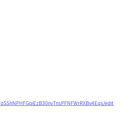
X-FqSShNPHFGqiEzB30nvTnsPFNFWrRXBv4Eqs/edit