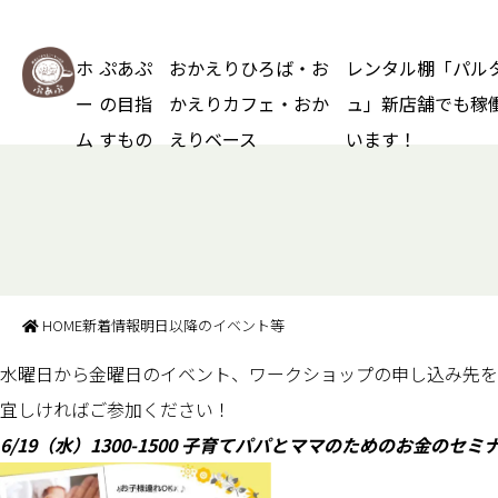
ホ
ぷあぷ
おかえりひろば・お
レンタル棚「パル
ー
の目指
かえりカフェ・おか
ュ」新店舗でも稼
ム
すもの
えりベース
います！
HOME
新着情報
明日以降のイベント等
水曜日から金曜日のイベント、ワークショップの申し込み先を
宜しければご参加ください！
6/19（水）1300-1500 子育てパパとママのためのお金のセミ