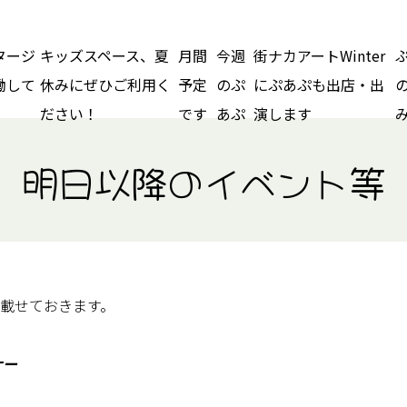
タージ
キッズスペース、夏
月間
今週
街ナカアートWinter
働して
休みにぜひご利用く
予定
のぷ
にぷあぷも出店・出
ださい！
です
あぷ
演します
明日以降のイベント等
載せておきます。
ナー