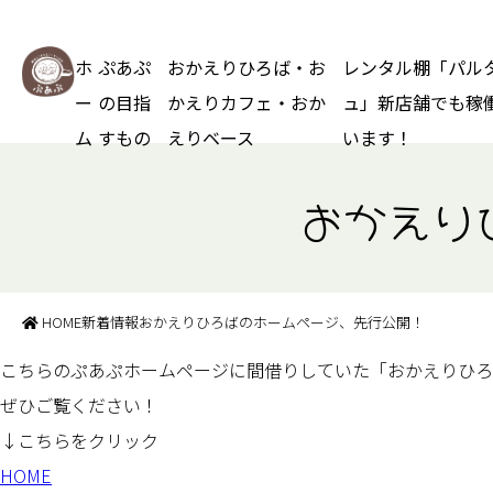
ホ
ぷあぷ
おかえりひろば・お
レンタル棚「パル
ー
の目指
かえりカフェ・おか
ュ」新店舗でも稼
ム
すもの
えりベース
います！
おかえり
HOME
新着情報
おかえりひろばのホームページ、先行公開！
こちらのぷあぷホームページに間借りしていた「おかえりひろ
ぜひご覧ください！
↓こちらをクリック
HOME